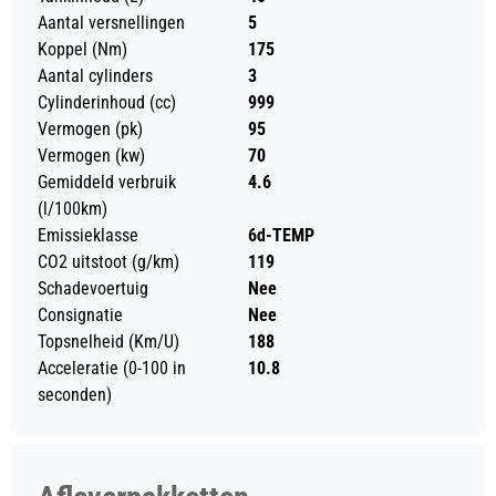
Aantal versnellingen
5
Koppel (Nm)
175
Aantal cylinders
3
Cylinderinhoud (cc)
999
Vermogen (pk)
95
Vermogen (kw)
70
Gemiddeld verbruik
4.6
(l/100km)
Emissieklasse
6d-TEMP
CO2 uitstoot (g/km)
119
Schadevoertuig
Nee
Consignatie
Nee
Topsnelheid (Km/U)
188
Acceleratie (0-100 in
10.8
seconden)