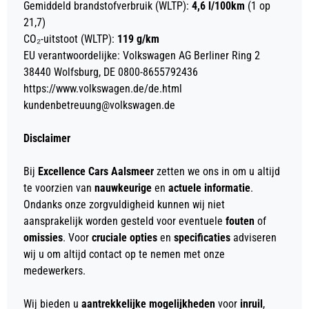
Gemiddeld brandstofverbruik (WLTP):
4,6 l/100km
(1 op
21,7)
CO₂-uitstoot (WLTP):
119 g/km
EU verantwoordelijke: Volkswagen AG Berliner Ring 2
38440 Wolfsburg, DE 0800-8655792436
https://www.volkswagen.de/de.html
kundenbetreuung@volkswagen.de
Disclaimer
Bij
Excellence Cars Aalsmeer
zetten we ons in om u altijd
te voorzien van
nauwkeurige
en
actuele informatie
.
Ondanks onze zorgvuldigheid kunnen wij niet
aansprakelijk worden gesteld voor eventuele
fouten
of
omissies
. Voor
cruciale opties
en
specificaties
adviseren
wij u om altijd contact op te nemen met onze
medewerkers.
Wij bieden u
aantrekkelijke mogelijkheden
voor
inruil
,