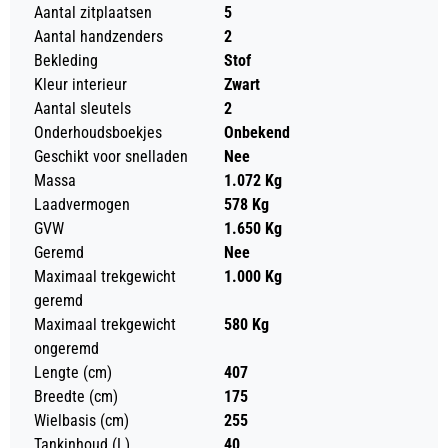
Aantal zitplaatsen
5
Aantal handzenders
2
Bekleding
Stof
Kleur interieur
Zwart
Aantal sleutels
2
Onderhoudsboekjes
Onbekend
Geschikt voor snelladen
Nee
Massa
1.072 Kg
Laadvermogen
578 Kg
GVW
1.650 Kg
Geremd
Nee
Maximaal trekgewicht
1.000 Kg
geremd
Maximaal trekgewicht
580 Kg
ongeremd
Lengte (cm)
407
Breedte (cm)
175
Wielbasis (cm)
255
Tankinhoud (L)
40