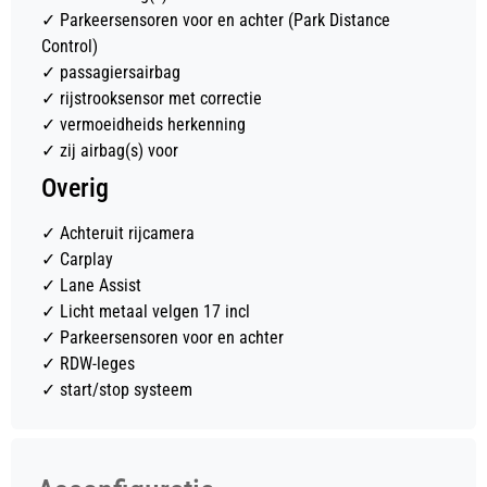
✓
Parkeersensoren voor en achter (Park Distance
Control)
✓
passagiersairbag
✓
rijstrooksensor met correctie
✓
vermoeidheids herkenning
✓
zij airbag(s) voor
Overig
✓
Achteruit rijcamera
✓
Carplay
✓
Lane Assist
✓
Licht metaal velgen 17 incl
✓
Parkeersensoren voor en achter
✓
RDW-leges
✓
start/stop systeem