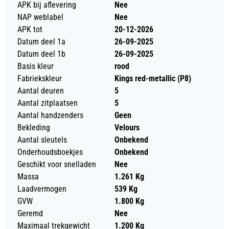
APK bij aflevering
Nee
NAP weblabel
Nee
APK tot
20-12-2026
Datum deel 1a
26-09-2025
Datum deel 1b
26-09-2025
Basis kleur
rood
Fabriekskleur
Kings red-metallic (P8)
Aantal deuren
5
Aantal zitplaatsen
5
Aantal handzenders
Geen
Bekleding
Velours
Aantal sleutels
Onbekend
Onderhoudsboekjes
Onbekend
Geschikt voor snelladen
Nee
Massa
1.261 Kg
Laadvermogen
539 Kg
GVW
1.800 Kg
Geremd
Nee
Maximaal trekgewicht
1.200 Kg