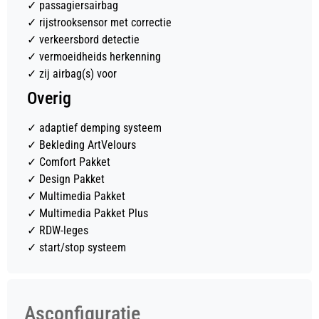
✓
passagiersairbag
✓
rijstrooksensor met correctie
✓
verkeersbord detectie
✓
vermoeidheids herkenning
✓
zij airbag(s) voor
Overig
✓
adaptief demping systeem
✓
Bekleding ArtVelours
✓
Comfort Pakket
✓
Design Pakket
✓
Multimedia Pakket
✓
Multimedia Pakket Plus
✓
RDW-leges
✓
start/stop systeem
Asconfiguratie