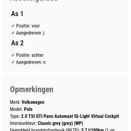
As 1
✓
Positie: voor
✓
Aangedreven: j
As 2
✓
Positie: achter
✓
Aangedreven: n
Opmerkingen
Merk:
Volkswagen
Model:
Polo
Type:
2.0 TSI GTI Pano Automaat IQ-Light Virtual Cockpit
Interieurkleur:
Classic grey (grey) (WP)
Gemiddeld brandstofverbruik (WLTP):
5,7 l/100km
(1 op