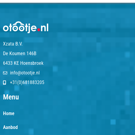
Xzata B.V.
De Koumen 146B
6433 KE Hoensbroek
info@otootje.nl
+31(0)681883205
Menu
Home
Aanbod