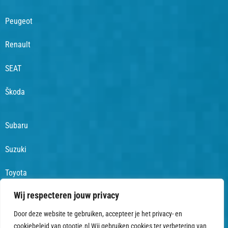
Peugeot
Renault
SEAT
Škoda
Subaru
Suzuki
Toyota
Wij respecteren jouw privacy
Volkswagen
Door deze website te gebruiken, accepteer je het privacy- en
cookiebeleid van otootje.nl Wij gebruiken cookies ter verbetering van