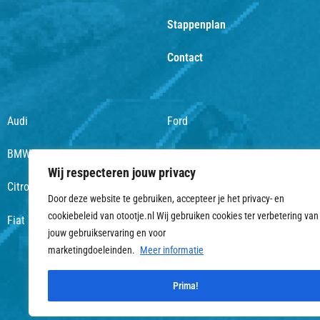
Stappenplan
Contact
Audi
Ford
BMW
Honda
Wij respecteren jouw privacy
Citroën
Hyundai
Door deze website te gebruiken, accepteer je het privacy- en
cookiebeleid van otootje.nl Wij gebruiken cookies ter verbetering van
Fiat
Italjet
jouw gebruikservaring en voor
marketingdoeleinden.
Meer informatie
Co
Prima!