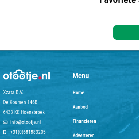
Menu
Xzata B.V.
Home
De Koumen 146B
Aanbod
6433 KE Hoensbroek
Financieren
info@otootje.nl
+31(0)681883205
Adverteren