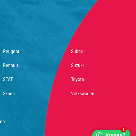
Peugeot
Subaru
Renault
Suzuki
SEAT
Toyota
Škoda
Volkswagen
den
1
Vragen?