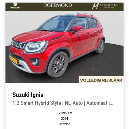
Suzuki Ignis
1.2 Smart Hybrid Style | NL-Auto | Automaat |
Navigatie | Camera | Climate Control | Cruise
12.396 Km
Control | Stoelverwarming | LM-velgen |
2024
Trekhaak |
Benzine