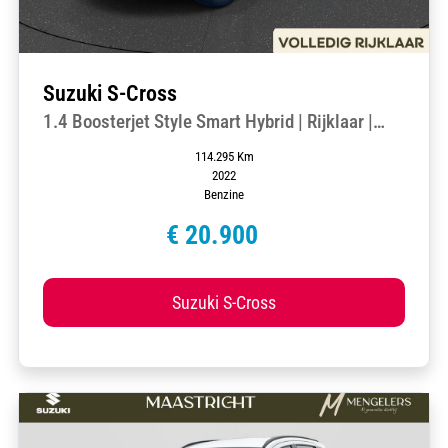
Suzuki S-Cross
1.4 Boosterjet Style Smart Hybrid | Rijklaar |
Automaat | Navigatie | 360 Camera | Climate
114.295 Km
Control | Cruise Control Adaptief
2022
Benzine
€ 20.900
Suzuki S-Cross