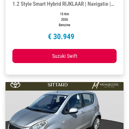
1.2 Style Smart Hybrid RIJKLAAR | Navigatie |
Camera | Climate Control | Cruise Control
15 Km
Adaptief | All-Seasonbanden | Demo
2026
Benzine
€ 30.949
Suzuki Swift