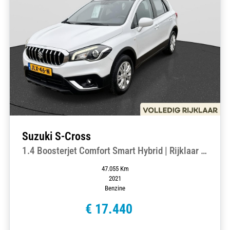
Suzuki S-Cross
1.4 Boosterjet Comfort Smart Hybrid | Rijklaar |
Incl. afleverbeurt | Cruise Control adaptief |
47.055 Km
Climate Control | Elektrische ramen
2021
Benzine
€ 17.440