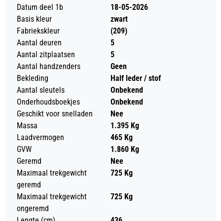
Datum deel 1b
18-05-2026
Basis kleur
zwart
Fabriekskleur
(209)
Aantal deuren
5
Aantal zitplaatsen
5
Aantal handzenders
Geen
Bekleding
Half leder / stof
Aantal sleutels
Onbekend
Onderhoudsboekjes
Onbekend
Geschikt voor snelladen
Nee
Massa
1.395 Kg
Laadvermogen
465 Kg
GVW
1.860 Kg
Geremd
Nee
Maximaal trekgewicht
725 Kg
geremd
Maximaal trekgewicht
725 Kg
ongeremd
Lengte (cm)
436