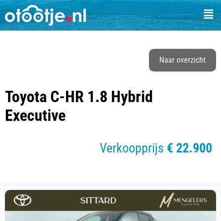
Naar overzicht
Toyota C-HR 1.8 Hybrid
Executive
Verkoopprijs
€ 22.900
of
€ 430 p/m