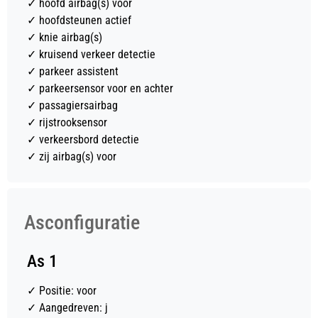
✓
hoofd airbag(s) voor
✓
hoofdsteunen actief
✓
knie airbag(s)
✓
kruisend verkeer detectie
✓
parkeer assistent
✓
parkeersensor voor en achter
✓
passagiersairbag
✓
rijstrooksensor
✓
verkeersbord detectie
✓
zij airbag(s) voor
Asconfiguratie
As 1
✓
Positie: voor
✓
Aangedreven: j