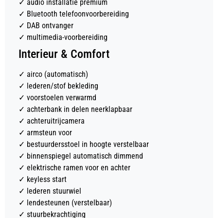
✓
audio installatie premium
✓
Bluetooth telefoonvoorbereiding
✓
DAB ontvanger
✓
multimedia-voorbereiding
Interieur & Comfort
✓
airco (automatisch)
✓
lederen/stof bekleding
✓
voorstoelen verwarmd
✓
achterbank in delen neerklapbaar
✓
achteruitrijcamera
✓
armsteun voor
✓
bestuurdersstoel in hoogte verstelbaar
✓
binnenspiegel automatisch dimmend
✓
elektrische ramen voor en achter
✓
keyless start
✓
lederen stuurwiel
✓
lendesteunen (verstelbaar)
✓
stuurbekrachtiging