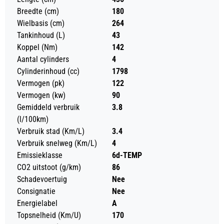
Breedte (cm)
180
Wielbasis (cm)
264
Tankinhoud (L)
43
Koppel (Nm)
142
Aantal cylinders
4
Cylinderinhoud (cc)
1798
Vermogen (pk)
122
Vermogen (kw)
90
Gemiddeld verbruik
3.8
(l/100km)
Verbruik stad (Km/L)
3.4
Verbruik snelweg (Km/L)
4
Emissieklasse
6d-TEMP
CO2 uitstoot (g/km)
86
Schadevoertuig
Nee
Consignatie
Nee
Energielabel
A
Topsnelheid (Km/U)
170